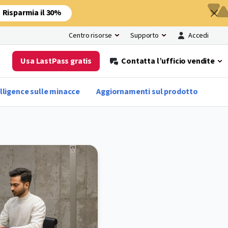
Risparmia il 30%
Accedi
Centro risorse
Supporto
Usa LastPass gratis
Contatta l’ufficio vendite
lligence sulle minacce
Aggiornamenti sul prodotto