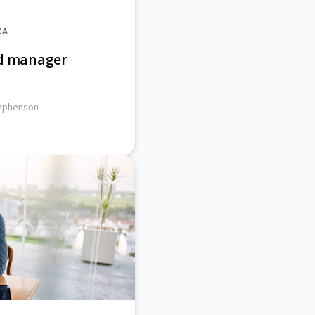
CA
rd manager
tephenson