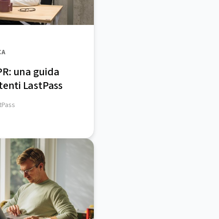
CA
PR: una guida
tenti LastPass
stPass