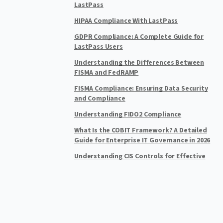
LastPass
HIPAA Compliance With LastPass
GDPR Compliance: A Complete Guide for
LastPass Users
Understanding the Differences Between
FISMA and FedRAMP
FISMA Compliance: Ensuring Data Security
and Compliance
Understanding FIDO2 Compliance
What Is the COBIT Framework? A Detailed
Guide for Enterprise IT Governance in 2026
Understanding CIS Controls for Effective
Cyber Defense
Cybersecurity Overview
What Is Cybersecurity?
What are the Most Common Cybersecurity