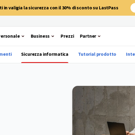
 in valigia la sicurezza con il 30% di sconto su LastPass
Personale
Business
Prezzi
Partner
imenti
Sicurezza informatica
Tutorial prodotto
Inte