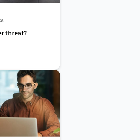
CA
er threat?