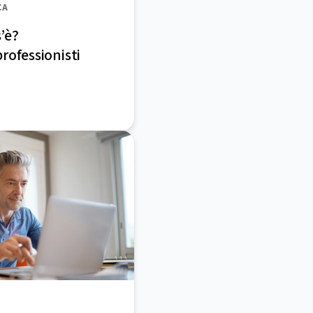
CA
’è?
rofessionisti