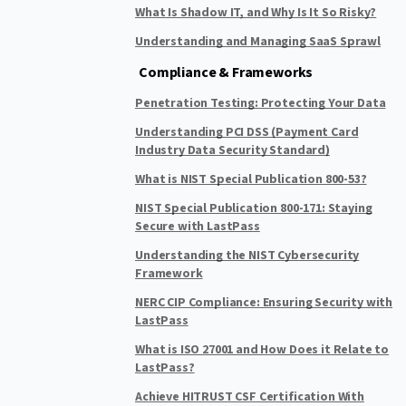
What Is Shadow IT, and Why Is It So Risky?
Understanding and Managing SaaS Sprawl
Compliance & Frameworks
Penetration Testing: Protecting Your Data
Understanding PCI DSS (Payment Card
Industry Data Security Standard)
What is NIST Special Publication 800-53?
NIST Special Publication 800-171: Staying
Secure with LastPass
Understanding the NIST Cybersecurity
Framework
NERC CIP Compliance: Ensuring Security with
LastPass
What is ISO 27001 and How Does it Relate to
LastPass?
Achieve HITRUST CSF Certification With