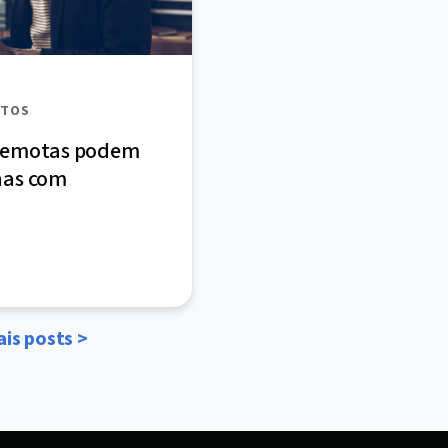
UTOS
 remotas podem
has com
is posts >