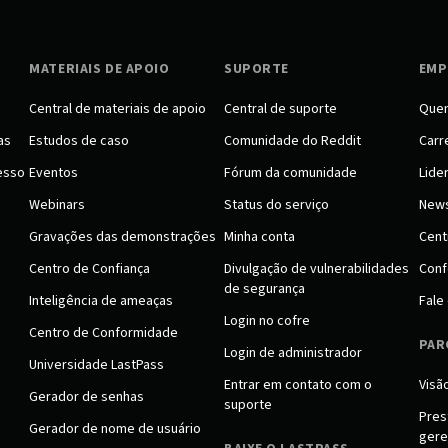
MATERIAIS DE APOIO
SUPORTE
EMP
Central de materiais de apoio
Central de suporte
Que
as
Estudos de caso
Comunidade do Reddit
Carr
esso
Eventos
Fórum da comunidade
Lide
Webinars
Status do serviço
New
Gravações das demonstrações
Minha conta
Cent
Centro de Confiança
Divulgação de vulnerabilidades
Conf
de segurança
Inteligência de ameaças
Fale
Login no cofre
Centro de Conformidade
PAR
Login de administrador
Universidade LastPass
Entrar em contato com o
Visã
Gerador de senhas
suporte
Pres
Gerador de nome de usuário
gere