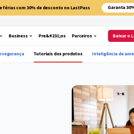
Garanta 30
de férias com 30% de desconto no LastPass
Business
Pre&#231;os
Parceiros
Baixar o 
ersegurança
Tutoriais dos produtos
Inteligência de am