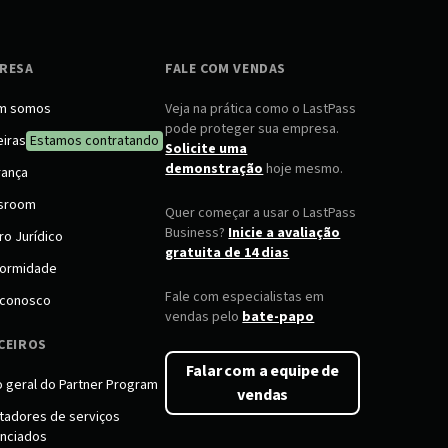
RESA
FALE COM VENDAS
m somos
Veja na prática como o LastPass
pode proteger sua empresa.
eiras
Estamos contratando
Solicite uma
demonstração
hoje mesmo.
rança
sroom
Quer começar a usar o LastPass
Business?
Inicie a avaliação
ro Jurídico
gratuita de 14 dias
ormidade
Fale com especialistas em
 conosco
vendas pelo
bate-papo
CEIROS
Falar com a equipe de
o geral do Partner Program
vendas
tadores de serviços
nciados