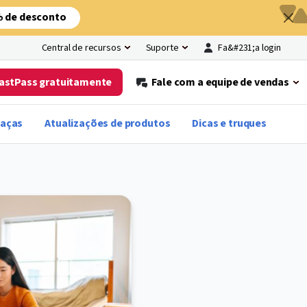
% de desconto
Fa&#231;a login
Central de recursos
Suporte
LastPass gratuitamente
Fale com a equipe de vendas
eaças
Atualizações de produtos
Dicas e truques