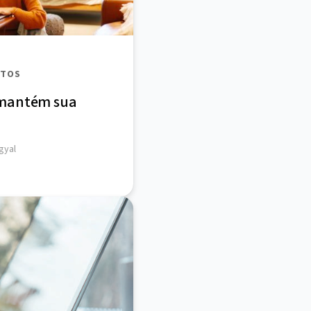
UTOS
 mantém sua
gyal