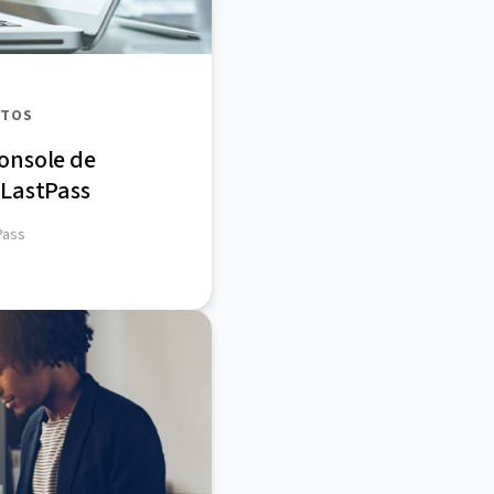
UTOS
onsole de
 LastPass
Pass