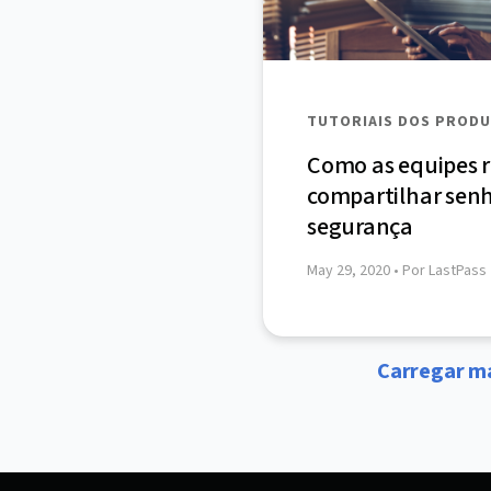
TUTORIAIS DOS PROD
Como as equipes
compartilhar sen
segurança
May 29, 2020
• Por LastPass
Carregar ma