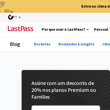
Entre no clima 
PT
Por que usar o LastPass?
Pessoal
Blog
Recentes
Novidades e insights
Cib
Assine com um desconto de
20% nos planos Premium ou
Families