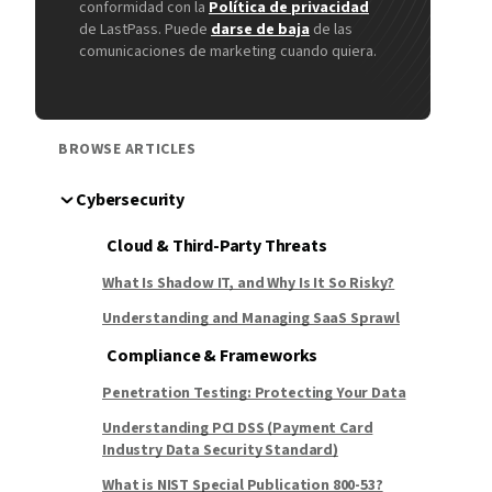
conformidad con la
Política de privacidad
de LastPass. Puede
darse de baja
de las
comunicaciones de marketing cuando quiera.
BROWSE ARTICLES
Cybersecurity
Cloud & Third-Party Threats
What Is Shadow IT, and Why Is It So Risky?
Understanding and Managing SaaS Sprawl
Compliance & Frameworks
Penetration Testing: Protecting Your Data
Understanding PCI DSS (Payment Card
Industry Data Security Standard)
What is NIST Special Publication 800-53?