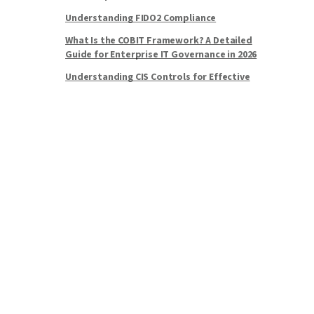
Understanding FIDO2 Compliance
What Is the COBIT Framework? A Detailed
Guide for Enterprise IT Governance in 2026
Understanding CIS Controls for Effective
Cyber Defense
Cybersecurity Overview
What Is Cybersecurity?
What are the Most Common Cybersecurity
Threats for Businesses?
Identity Theft & Fraud
What Is Zero Trust?
Why Are Active Directory Password Resets
Complicated?
Types of Identity Theft
MFA vs. SSO: A Comparison and Guide