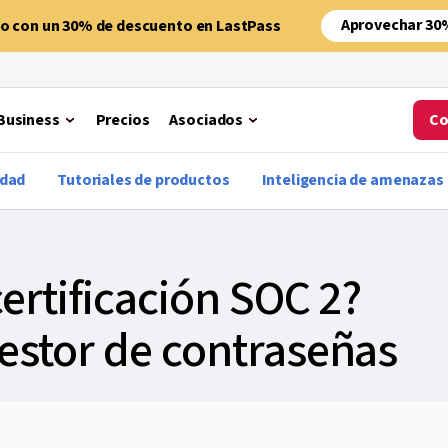
Aprovechar 30
no con un 30% de descuento en LastPass
Business
Precios
Asociados
Co
idad
Tutoriales de productos
Inteligencia de amenazas
certificación SOC 2?
estor de contraseñas