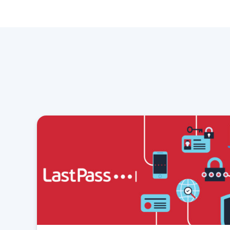
Account Hijacking: Protecting Your Online
Security
What Is Access Management and What Are
Essential Access Controls for Small Business
Teams? (2026)
Insider Threats
What Is Data Leakage, and How Do I Prevent
It?
What Is an Insider Threat?
Malware Threats
What Is Keylogging?
Can You Get a Virus from Opening an Email?
What Is a Trojan Virus and How Do I Get Rid of
It?
Spyware: What It Is and How to Prevent It
Understanding Scareware and How to Stay