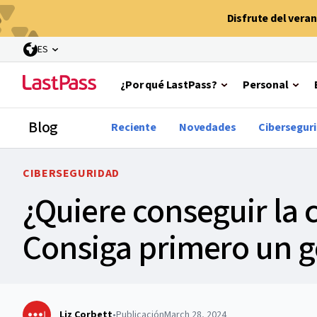
Disfrute del vera
ES
¿Por qué LastPass?
Personal
Blog
Reciente
Novedades
Cibersegur
CIBERSEGURIDAD
¿Quiere conseguir la 
Consiga primero un g
Liz Corbett
•
Publicación
March 28, 2024