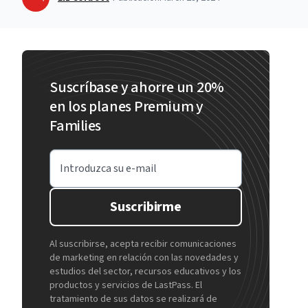
Suscríbase y ahorre un 20%
en los planes Premium y
Families
Introduzca su e-mail
Suscribirme
Al suscribirse, acepta recibir comunicaciones
de marketing en relación con las novedades y
estudios del sector, recursos educativos y los
productos y servicios de LastPass. El
tratamiento de sus datos se realizará de