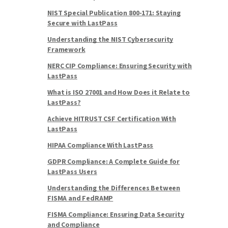
NIST Special Publication 800-171: Staying
Secure with LastPass
Understanding the NIST Cybersecurity
Framework
NERC CIP Compliance: Ensuring Security with
LastPass
What is ISO 27001 and How Does it Relate to
LastPass?
Achieve HITRUST CSF Certification With
LastPass
HIPAA Compliance With LastPass
GDPR Compliance: A Complete Guide for
LastPass Users
Understanding the Differences Between
FISMA and FedRAMP
FISMA Compliance: Ensuring Data Security
and Compliance